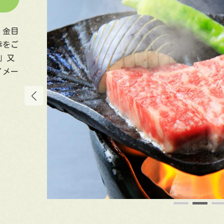
。金目
幸をご
」又
イメー