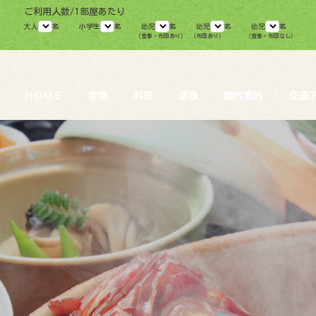
ご利用人数/1部屋あたり
大人
名
小学生
名
幼児
名
幼児
名
幼児
名
（食事・布団あり）
（布団あり）
（食事・布団なし）
ＨＯＭＥ
客室
料理
温泉
館内案内
交通