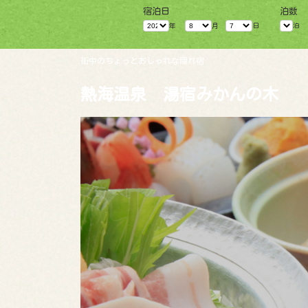
コ
ナ
宿泊日
泊数
ン
ビ
テ
ゲ
年
月
日
泊
ン
ー
ツ
シ
へ
ョ
街中のちょっとおしゃれな隠れ宿
ス
ン
キ
に
熱海温泉 湯宿みかんの木
ッ
移
プ
動