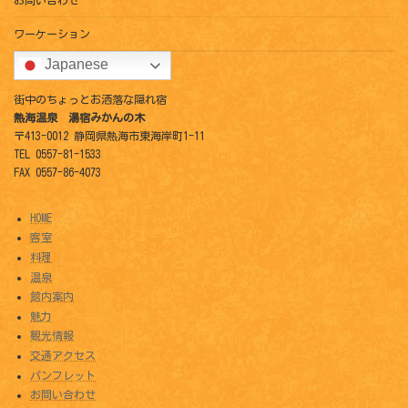
お問い合わせ
ワーケーション
Japanese
街中のちょっとお洒落な隠れ宿
熱海温泉 湯宿みかんの木
〒413-0012 静岡県熱海市東海岸町1-11
TEL 0557-81-1533
FAX 0557-86-4073
HOME
客室
料理
温泉
館内案内
魅力
観光情報
交通アクセス
パンフレット
お問い合わせ