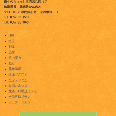
街中のちょっとお洒落な隠れ宿
熱海温泉 湯宿みかんの木
〒413-0012 静岡県熱海市東海岸町1-11
TEL 0557-81-1533
FAX 0557-86-4073
HOME
客室
料理
温泉
館内案内
魅力
観光情報
交通アクセス
パンフレット
お問い合わせ
団体・日帰りプラン
全館貸切プラン
ワーケーション