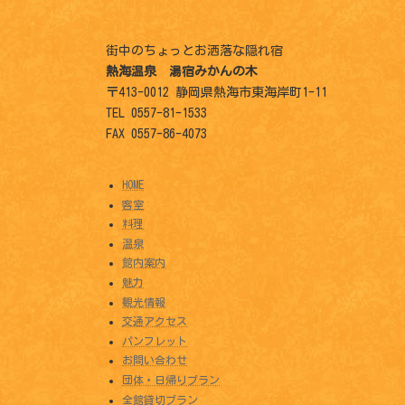
街中のちょっとお洒落な隠れ宿
熱海温泉 湯宿みかんの木
〒413-0012 静岡県熱海市東海岸町1-11
TEL 0557-81-1533
FAX 0557-86-4073
HOME
客室
料理
温泉
館内案内
魅力
観光情報
交通アクセス
パンフレット
お問い合わせ
団体・日帰りプラン
全館貸切プラン