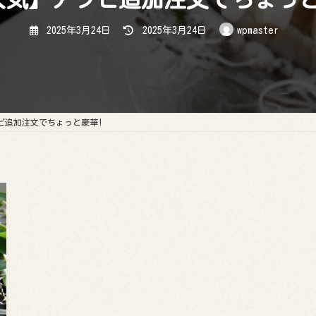
最
2025年3月24日
2025年3月24日
wpmaster
終
更
新
日
時
:
ビ追加注文でちょっと豪華!