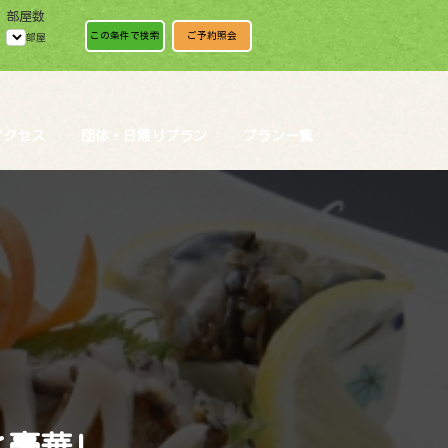
部屋数
この条件で検索
ご予約照会
部屋
アクセス
団体・日帰りプラン
プラン一覧
豪華!