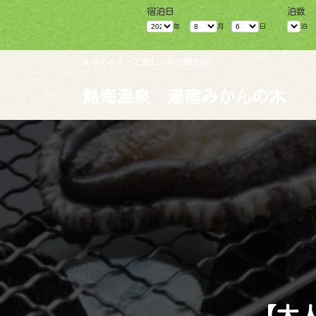
コ
ナ
宿泊日
泊数
ン
ビ
テ
ゲ
年
月
日
泊
ン
ー
ツ
シ
へ
ョ
街中のちょっとおしゃれな隠れ宿
ス
ン
キ
に
熱海温泉 湯宿みかんの木
ッ
移
プ
動
【大