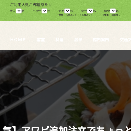
ご利用人数/1部屋あたり
大人
名
小学生
名
幼児
名
幼児
名
幼児
名
（食事・布団あり）
（布団あり）
（食事・布団なし）
ＨＯＭＥ
客室
料理
温泉
館内案内
交通
人気】アワビ追加注文でちょっと