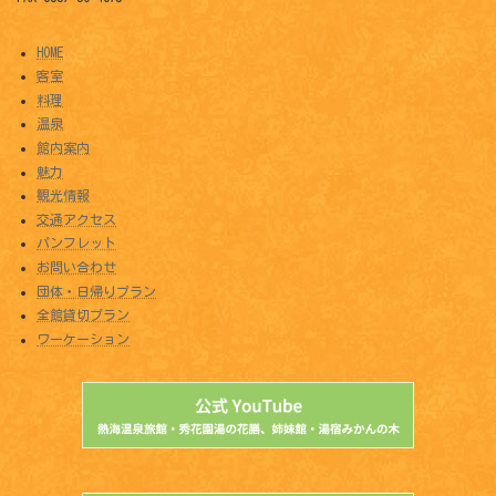
HOME
客室
料理
温泉
館内案内
魅力
観光情報
交通アクセス
パンフレット
お問い合わせ
団体・日帰りプラン
全館貸切プラン
ワーケーション