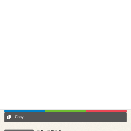
今がチャンス♪
お盆も花火大会も楽しみたい方は、ぜひお早めにご予約ください
ね◎
皆様のお越しを心よりお待ちしております！
岩田
Follow me!
Facebook
X
Bluesky
Hatena
LINE
Pocket
Copy