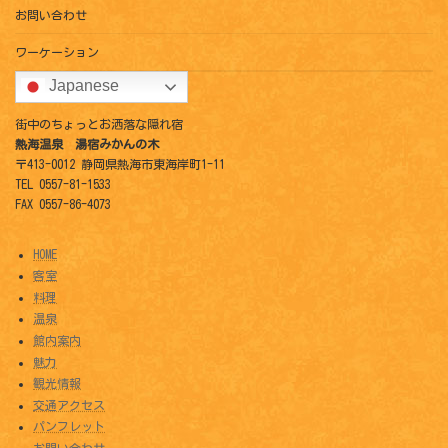
お問い合わせ
ワーケーション
Japanese
街中のちょっとお洒落な隠れ宿
熱海温泉 湯宿みかんの木
〒413-0012 静岡県熱海市東海岸町1-11
TEL 0557-81-1533
FAX 0557-86-4073
HOME
客室
料理
温泉
館内案内
魅力
観光情報
交通アクセス
パンフレット
お問い合わせ