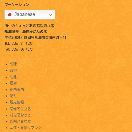
ワーケーション
Japanese
街中のちょっとお洒落な隠れ宿
熱海温泉 湯宿みかんの木
〒413-0012 静岡県熱海市東海岸町1-11
TEL 0557-81-1533
FAX 0557-86-4073
HOME
客室
料理
温泉
館内案内
魅力
観光情報
交通アクセス
パンフレット
お問い合わせ
団体・日帰りプラン