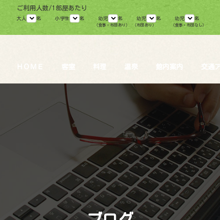
ご利用人数/1部屋あたり
大人
名
小学生
名
幼児
名
幼児
名
幼児
名
（食事・布団あり）
（布団あり）
（食事・布団なし）
ＨＯＭＥ
客室
料理
温泉
館内案内
交通
ブログ