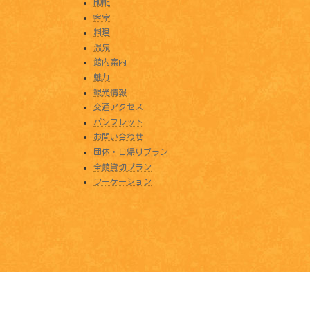
HOME
客室
料理
温泉
館内案内
魅力
観光情報
交通アクセス
パンフレット
お問い合わせ
団体・日帰りプラン
全館貸切プラン
ワーケーション