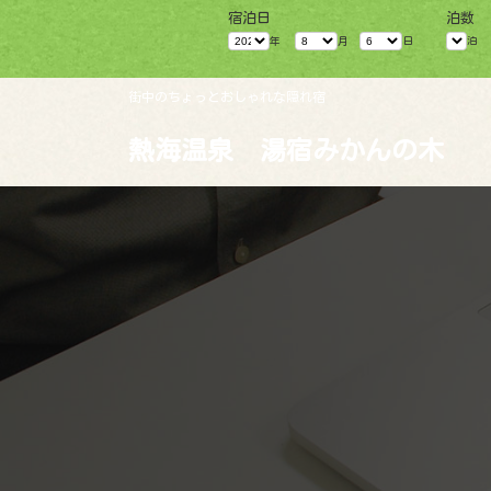
コ
ナ
宿泊日
泊数
ン
ビ
テ
ゲ
年
月
日
泊
ン
ー
ツ
シ
へ
ョ
街中のちょっとおしゃれな隠れ宿
ス
ン
キ
に
熱海温泉 湯宿みかんの木
ッ
移
プ
動